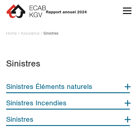
Aller au contenu
Rapport annuel 2024
Home
/
Assurance
/
Sinistres
Sinistres
Sinistres Éléments naturels
Sinistres Incendies
Classés par causes
Sinistres
Nombre de
e
Classés par causes
Causes
sinistres
n