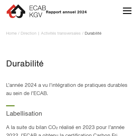
Aller au contenu
Rapport annuel 2024
Home
/
Direction | Activités transversales
/
Durabilité
Durabilité
L’année 2024 a vu l’intégration de pratiques durables
au sein de l’ECAB.
Labellisation
A la suite du bilan CO₂ réalisé en 2023 pour l’année
2022, l’ECAB a obtenu la certification Carbon Fri,