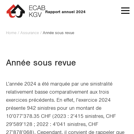
Aller au contenu
Rapport annuel 2024
Home
/
Assurance
/
Année sous revue
Année sous revue
L’année 2024 a été marquée par une sinistralité
relativement basse comparativement aux trois
exercices précédents. En effet, l’exercice 2024
présente 942 sinistres pour un montant de
10’077’378.35 CHF (2023 : 2’415 sinistres, CHF
29’589’128 ; 2022 : 4’041 sinistres, CHF
27’878’068). Cependant, il convient de rappeler que